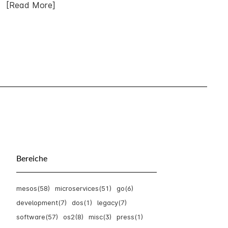
[Read More]
Bereiche
mesos(58)
microservices(51)
go(6)
development(7)
dos(1)
legacy(7)
software(57)
os2(8)
misc(3)
press(1)