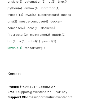
ansible(5)
automation(5)
iot(3)
linux(4)
python(4)
airflow(4)
marathon(1)
traefik(14)
m3s(5)
kubernetes(4)
mesos-
dns(2)
mesos-compose(6)
docker-
compose(6)
dcos(1)
docker(5)
firecracker(2)
mainframe(2)
matrix(2)
bot(2)
ai(4)
cobol(1)
pascal(1)
lazarus(1)
tensorflow(1)
Kontakt
Phone:
(+49)4121 - 235582 0 *
Email:
support@aventer.biz *
-
PGP Key
Support Chat:
#support:matrix.aventer.biz