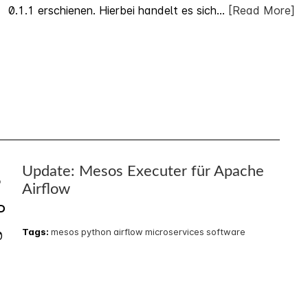
0.1.1 erschienen. Hierbei handelt es sich...
[Read More]
Update: Mesos Executer für Apache
3
Airflow
P
Tags:
mesos
python
airflow
microservices
software
0