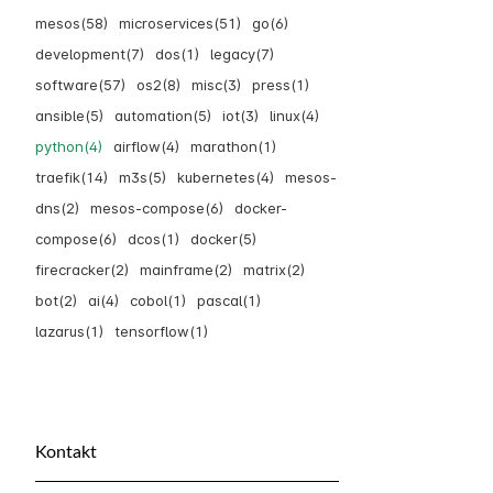
mesos(58)
microservices(51)
go(6)
development(7)
dos(1)
legacy(7)
software(57)
os2(8)
misc(3)
press(1)
ansible(5)
automation(5)
iot(3)
linux(4)
python(4)
airflow(4)
marathon(1)
traefik(14)
m3s(5)
kubernetes(4)
mesos-
dns(2)
mesos-compose(6)
docker-
compose(6)
dcos(1)
docker(5)
firecracker(2)
mainframe(2)
matrix(2)
bot(2)
ai(4)
cobol(1)
pascal(1)
lazarus(1)
tensorflow(1)
Kontakt