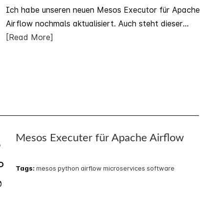
Ich habe unseren neuen Mesos Executor für Apache
Airflow nochmals aktualisiert. Auch steht dieser...
[Read More]
Mesos Executer für Apache Airflow
3
P
Tags:
mesos
python
airflow
microservices
software
0