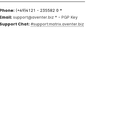
Phone:
(+49)4121 - 235582 0 *
Email:
support@aventer.biz *
-
PGP Key
Support Chat:
#support:matrix.aventer.biz