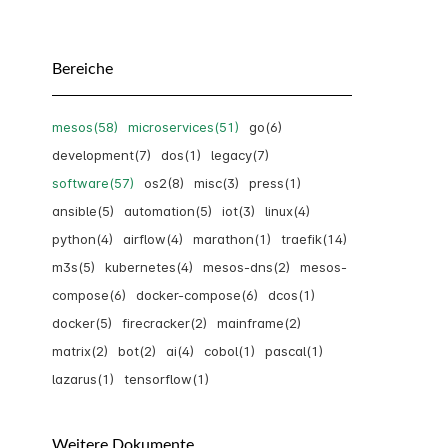
Bereiche
mesos(58)
microservices(51)
go(6)
development(7)
dos(1)
legacy(7)
software(57)
os2(8)
misc(3)
press(1)
ansible(5)
automation(5)
iot(3)
linux(4)
python(4)
airflow(4)
marathon(1)
traefik(14)
m3s(5)
kubernetes(4)
mesos-dns(2)
mesos-
compose(6)
docker-compose(6)
dcos(1)
docker(5)
firecracker(2)
mainframe(2)
matrix(2)
bot(2)
ai(4)
cobol(1)
pascal(1)
lazarus(1)
tensorflow(1)
Weitere Dokumente