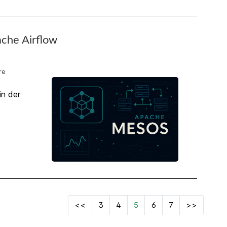
che Airflow
re
in der
<<
3
4
5
6
7
>>