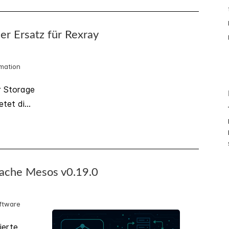
er Ersatz für Rexray
mation
r Storage
tet di...
pache Mesos v0.19.0
ftware
ierte