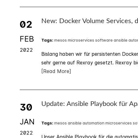
New: Docker Volume Services, d
02
FEB
Tags:
mesos
microservices
software
ansible
auto
2022
Bislang haben wir für persistenten Docke
sehr gerne auf Rexray gesetzt. Rexray bie
[Read More]
Update: Ansible Playbook für A
30
JAN
Tags:
mesos
ansible
automation
microservices
so
2022
Unser Ansible Playbook für die automatis