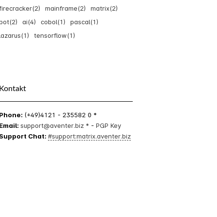
firecracker(2)
mainframe(2)
matrix(2)
bot(2)
ai(4)
cobol(1)
pascal(1)
lazarus(1)
tensorflow(1)
Kontakt
Phone:
(+49)4121 - 235582 0 *
Email:
support@aventer.biz *
-
PGP Key
Support Chat:
#support:matrix.aventer.biz