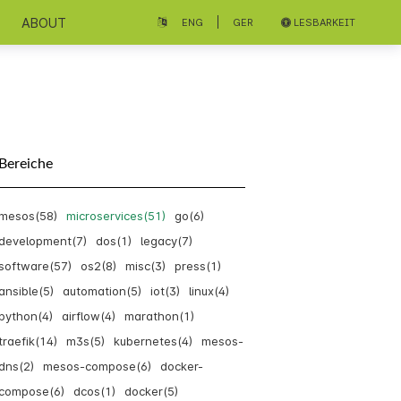
ABOUT
|
ENG
GER
LESBARKEIT
Bereiche
mesos(58)
microservices(51)
go(6)
development(7)
dos(1)
legacy(7)
software(57)
os2(8)
misc(3)
press(1)
ansible(5)
automation(5)
iot(3)
linux(4)
python(4)
airflow(4)
marathon(1)
traefik(14)
m3s(5)
kubernetes(4)
mesos-
dns(2)
mesos-compose(6)
docker-
compose(6)
dcos(1)
docker(5)