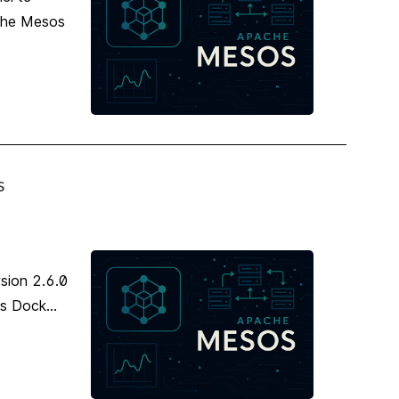
ache Mesos
s
sion 2.6.0
s Dock...